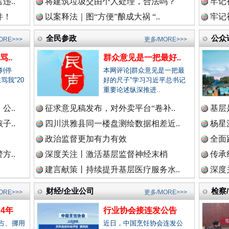
违..
将建筑垃圾交由个人处理，合法吗？
牢记
件！
以案释法｜图“方便”酿成大祸 “..
牢记
生态调度“流量密码”
新闻网.中国
全民参政
公众
ORE>>>
更多/MORE>>>
..
群众意见是一把最好..
刹停
本网评论|群众意见是一把最
骂我"20
好的尺子"学习习近平总书记
法纪网.中国
.
重要论述纵深推进..
公..
征求意见稿发布，对外卖平台“卷补..
基层
子..
四川洪雅县同一楼盘测绘数据相差近..
杨星
师在线.中国
政治监督更加有力有效
全面
“文明之鹰-2025”联训
方..
深度关注丨激活基层监督神经末梢
传承
建言献策丨持续提升基层医疗服务水..
深度
政网.中国
财经/企业公司
检察
ORE>>>
更多/MORE>>>
4年
行业协会接连发公告
占、挪用
近日，中国烹饪协会连发公