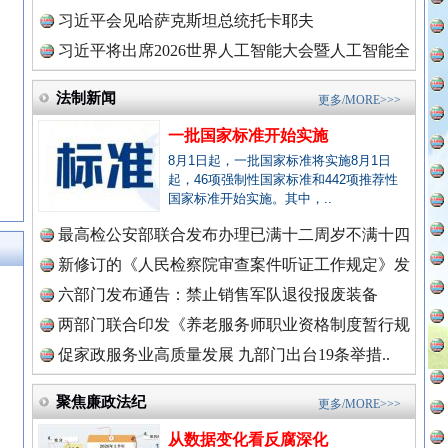
理高级..
习近平会见哈萨克斯坦总统托卡耶夫
习近平将出席2026世界人工智能大会暨人工智能全
全民健身五年计划来了！等你上场
球治理..
法制新闻
更多/MORE>>>
一批国家标准开始实施
8月1日起，一批国家标准将实施8月1日
起，46项强制性国家标准和442项推荐性
国家标准开始实施。其中，..
最高检公安部联合发布办理已满十二周岁不满十四
周岁未..
新修订的《人民检察院审查案件听证工作规定》发
布
六部门发布通告：禁止销售军队退役报废装备
永葆“两个先锋队”本色
两部门联合印发《养老服务师职业资格制度暂行规
定》
促家政服务业高质量发展 九部门出台19条举措..
新闻网.中国
聚焦廉政法纪
更多/MORE>>>
从数据变化看反腐深化