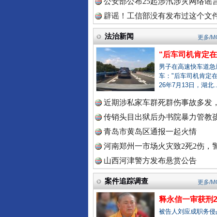
公安部公布25起涉汛涉灾网络谣言
辟谣！工信部没有发布过这个文
一枚“钉子”竟然扎入要害部门
中国视频
法治新闻
更多/M
“后车司机肯定在骂
男子在高速快车道急
车："后车司机肯定在
中国廉政
26年7月13日，湖北.
近期涉私家车群死群伤事故多发，
传销头目出狱后办书院暴力管教孩
中国律
青岛市黄岛区通报一起火情
雄关漫道展新颜
河南郑州一市场火灾致2死2伤，警
山西河津警方发布悬赏公告
中国参
案件追踪调查
更多/M
释永信一审获刑2
被告人刘应成职务侵