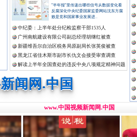
新闻网.中国
"半年报"里传递出哪些信号从数据变化看
反腐深化中央纪委国家监委网站沈东方腐
败是党和国家事业发展进..
中纪委：上半年处分纪检监察干部1535人
新闻网.中国
广州南航建设有限公司副总经理胡继红被查
广州首例，负责人莫某某被刑拘
新疆维吾尔自治区税务局原副局长张英俊被查
黑龙江省佳木斯市副市长仇文会接受审查调查
新闻网.中国
解读上半年全国查处的违反中央八项规定精神问题
数据
新闻网.中国
www.中国视频新闻网.中国
新闻网.中国
处..
“道具工厂”背后