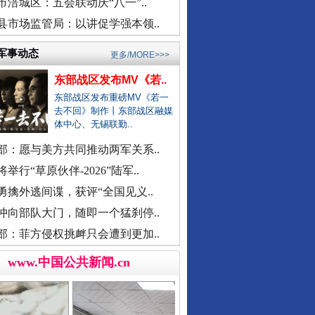
衡水通报安平志臻中学相关情况
市涪城区：五会联动庆“八一”..
河南通报“三支一扶”高分争议
县市场监管局：以讲促学强本领..
武汉大学口腔医院通报女子正颌..
军事动态
更多/MORE>>>
销售毒性中药材，亳州连夜通报
东部战区发布MV《若..
官方通报“楼盘雕花侵权LV被起..
东部战区发布重磅MV《若一
医院对未成年实施终止妊娠手术..
去不回》制作丨东部战区融媒
体中心、无锡联勤..
广西一女流浪汉怀孕？当地辟谣
余华英二审被判死刑
一救护车在批发市场卸载水果？
部：愿与美方共同推动两军关系..
贾平凹之女贾浅浅硕士学位被撤..
举行“草原伙伴-2026”陆军..
一国企董事长被曝办公室收礼金
勇擒外逃间谍，获评“全国见义..
被曝非法地磅后，章贡连夜调查
冲向部队大门，随即一个猛刹停..
女职工生育津贴申领一年未发放
部：菲方侵权挑衅只会遭到更加..
接群众反映后，运城市连夜排查
www.中国公共新闻.cn
洪雅县同一楼盘测绘数据疑造假
“民办学校竹子学校举办方代表..