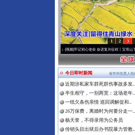
1
2
3
频]
永葆“两个先锋队”本色
·[视频]
牢记初心使命 奋进复兴征程丨宝塔山下好光景..
·[视频
今日即时新闻
省市州负责人投
近期涉私家车群死群伤事故多发..
半生相守，一别两宽：这场老年..
一纸欠条伤亲情 巡回调解促和..
26万保费，离婚时为何要分走一..
杨天誉，不得录用为公务员
传销头目出狱后办书院暴力管教..