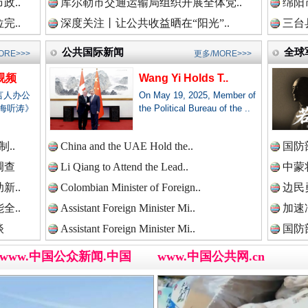
政..
库尔勒市交通运输局组织开展全体党..
绵阳
新闻网.中国
完..
深度关注丨让公共收益晒在“阳光”..
三台
公共国际新闻
全球
ORE>>>
更多/MORE>>>
视频
Wang Yi Holds T..
新闻网.中国
言人办公
On May 19, 2025, Member of
海听涛》
the Political Bureau of the ..
三轮上挤9个人,司机：有保险！
..
China and the UAE Hold the..
国防
新闻网.中国
调查
Li Qiang to Attend the Lead..
中蒙将
新..
Colombian Minister of Foreign..
边民
全..
Assistant Foreign Minister Mi..
加速
新闻网.中国
谈
Assistant Foreign Minister Mi..
国防
www.中国公众新闻.中国
www.中国公共网.cn
新闻网.中国