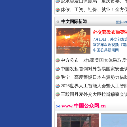
彭水突发山体崩塌 重庆市委、市
中国法治
休假、工资、社保、就业！全方位
中文国际新闻
更多/M
外交部发布重磅
中国法院
7月13日，外交部发
室发布双语视频《南
中国公共新闻网..
巳巳如意，开工大吉！
中方公布：对6家美国实体采取反制
中国检察
中国发起首例对外贸易国家安全
毛宁：高度警惕日本右翼势力借助
2026世界人工智能大会暨人工智能
中国医药
王毅同丹麦外交大臣拉斯穆森会
www.中国公众网.cn
中国企业