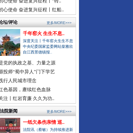
初心使命 奋进复兴征程丨“转..
安徽颍上县红星镇发布道歉声明
初心使命 奋进复兴征程丨红船..
总书记与全民健身的故事
医院弄错CT女子被误诊“绝症”
论坛/评论
更多/MORE>>>
驾车致4死,审理时开贫困证明？
千年窑火 生生不息..
濉溪县通报黑臭水体流入农灌区
深度关注丨千年窑火生生不息
官方通报周口六院医生坠楼身亡
中央纪委国家监委网站柴雅欣
自江西景德镇报..
景区摩托车收费带路设置路障？
男子曝妻子和公职人员多次开房
是党的执政之基、力量之源
女子自曝怀孕时摆烂丈夫是副处
源投师“蜀中异人”门下学艺
警察违停致摩托司机追尾死亡？
践行人民城市理念
三亚再通报游客被不明物咬伤离..
外交部发布重磅视频：《不跪！》
红色基因，赓续红色血脉
社区书记开车追撵女子撞伤2人
关注丨红岩育廉 久久为功..
医院回应要求先献血再输血致人..
/法院新闻
更多/MORE>>>
虎门通报“4车道变3车道车祸”
一纸欠条伤亲情 巡..
爆破拆火车站致周边房屋裂缝？
法院讯（蔡敏）为持续推进新
一医院涉嫌在中药里添加安眠药