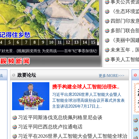
事关公共资
《生态环境监
读
四部门印发
多部门联合部
《美丽中国建
4
5
6
7
8
9
10
11
12
13
14
15
未来五年，
]
因党而生 为党而战——百年“纪”事⑧加强纪律..
·[视频]
牢记初心使命 奋进复兴征程丨“转
事关人工智
政要论坛
稿
更多/MORE>>>
携手构建全球人工智能治理体..
习近平出席2026世界人工智能大会暨人
工智能全球治理高级别会议开幕式并发表
主旨讲话2026年7月17日上..
习近平同斯洛伐克总统佩列格里尼会谈
习近平同巴西总统卢拉通电话
习近平在2026世界人工智能大会暨人工智能全球治