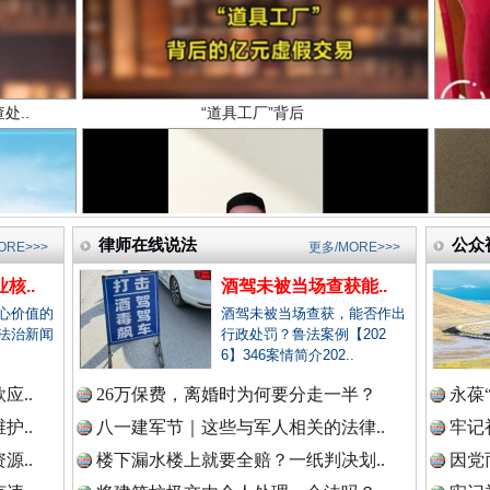
新闻网.中国
新闻网.中国
高回报！网警详解投资理财陷阱
律师在线说法
公众
ORE>>>
更多/MORE>>>
新闻网.中国
核..
酒驾未被当场查获能..
心价值的
酒驾未被当场查获，能否作出
法治新闻
行政处罚？鲁法案例【202
新闻网.中国
6】346案情简介202..
应..
26万保费，离婚时为何要分走一半？
永葆
护..
八一建军节｜这些与军人相关的法律..
牢记
源..
新闻网.中国
楼下漏水楼上就要全赔？一纸判决划..
因党