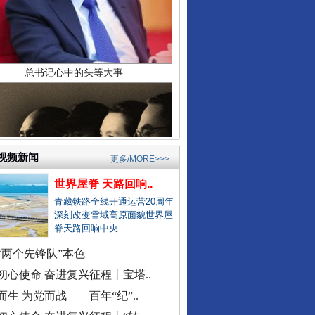
县委书记在评论区回复网友诉求
居民在农业农村局上厕所遭辱骂
公立医院医生未完成创收被待岗..
郏县通报"15岁女孩被当街暴打"..
宁波通报患儿术后离世医疗事件
襄阳多家精神病医院被曝骗医保
成都成华区深夜通报"非遗"乱象..
东部战区发布MV《若一去不回》
视频新闻
更多/MORE>>>
官方通报国企董事长打人被拘
世界屋脊 天路回响..
找国土所所长办事被借68万元？
青藏铁路全线开通运营20周年
公务员考生笔试面试第一落选？
深刻改变雪域高原面貌世界屋
中标公告套网络人名，湖北通报
脊天路回响中央..
南宁通报“一教师脚踢小学生”
“两个先锋队”本色
周知！公安部这个举报平台上线..
初心使命 奋进复兴征程丨宝塔..
村民“从小被父母砍手割耳”？
而生 为党而战——百年“纪”..
民警走访吓得家里老人欲轻生？