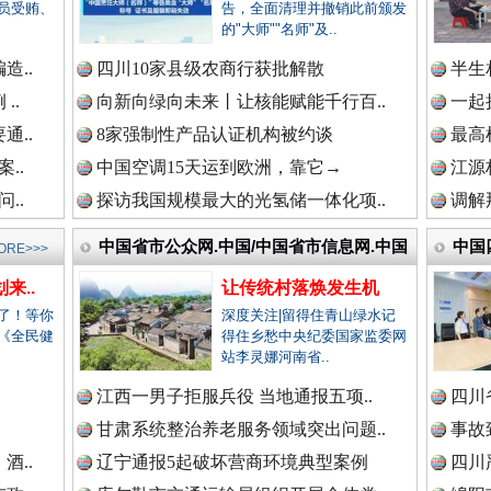
新闻网.中国
员受贿、
告，全面清理并撤销此前颁发
的"大师""名师"及..
造..
四川10家县级农商行获批解散
半生
..
向新向绿向未来丨让核能赋能千行百..
一起
新闻网.中国
高速路上逆行称"我一路开着双闪"..
通..
8家强制性产品认证机构被约谈
最高
..
中国空调15天运到欧洲，靠它→
江源
..
探访我国规模最大的光氢储一体化项..
调解
新闻网.中国
中国省市公众网.中国/中国省市信息网.中国
中国
ORE>>>
来..
让传统村落焕发生机
新闻网.中国
了！等你
深度关注|留得住青山绿水记
《全民健
得住乡愁中央纪委国家监委网
站李灵娜河南省..
.
江西一男子拒服兵役 当地通报五项..
四川
新闻网.中国
烦心事变舒心事
甘肃系统整治养老服务领域突出问题..
事故
酒..
辽宁通报5起破坏营商环境典型案例
四川