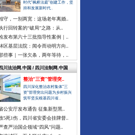
时代"枫桥法庭"创建工作，坚
持和发展新时代..
柳州鱼峰区教育局发布辟谣声明
福建中医药大学附属人民医院：..
相守，一别两宽：这场老年离婚..
“市长信箱”出现答复错误问题
执行回转案的“破局”之路：从..
现场视频！山东舰出扼台东
中日友好医院通报肖某相关问题
检发布第六十三批指导性案例｜..
官方通报“三河广告牌匾改色”
林区基层法院：闻令而动明方向..
教师被举报用假身份与女生恋爱
那些事｜一张欠条，两年等待，..
网民反映新能源充电电价差异大
四川法治网.中国 / 四川法制网.中国
广西一栋5层楼墙体和地基开裂
整治“三资”管理突..
天津市委常委、组织部部长周德..
四川深化整治农村集体"三
官方通报西安赛格商场坠亡事件
资"管理突出问题为乡村振兴
筑牢坚实根基四川省..
执行局长被指低俗骚扰女当事人
当地通报"白某某涉嫌婚内出轨"..
省公安厅发布通告 征集新型黑..
同心逐梦
查实作弊！河南通报"三支一扶"..
致5死1伤，四川省安委会挂牌督..
贵州贵定通报"洛北河伴漂服务"..
严查严治国企领域“四风”问题..