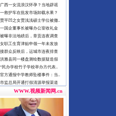
贾平凹之女贾浅浅硕士学位被撤..
一国企董事长被曝办公室收礼金
被曝非法地磅后，章贡连夜调查
女职工生育津贴申领一年未发放
导游发烟没安好心
接群众反映后，运城市连夜排查
洪雅县同一楼盘测绘数据疑造假
“民办学校竹子学校举办方代表..
官方通报中学教师坠楼事件：当..
市监总局开通打假清源举报渠道
男子献血10年要求免诊查费遭拒
襄阳一村干部超占地建五层楼房
WWW.视频新闻网.cn
西北大学通报“教师贾某某涉嫌..
郴州市通报烟花零售店燃爆事件
总书记心中的头等大事
不准学生带手纸入厕？教委回应
湖南卫健委通报“研究生失联”