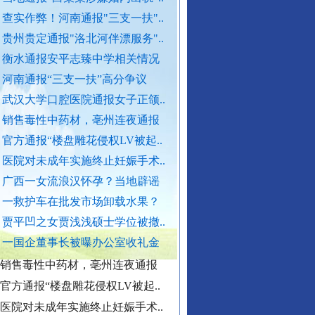
查实作弊！河南通报"三支一扶"..
外交部发布重磅视频
贵州贵定通报"洛北河伴漂服务"..
官方通报西安赛格商场坠亡事件
衡水通报安平志臻中学相关情况
执行局长被指低俗骚扰女当事人
河南通报“三支一扶”高分争议
当地通报"白某某涉嫌婚内出轨"..
武汉大学口腔医院通报女子正颌..
销售毒性中药材，亳州连夜通报
查实作弊！河南通报"三支一扶"..
官方通报“楼盘雕花侵权LV被起..
贵州贵定通报"洛北河伴漂服务"..
医院对未成年实施终止妊娠手术..
衡水通报安平志臻中学相关情况
广西一女流浪汉怀孕？当地辟谣
河南通报“三支一扶”高分争议
一救护车在批发市场卸载水果？
武汉大学口腔医院通报女子正颌..
贾平凹之女贾浅浅硕士学位被撤..
“转折之城”激荡奋进脉搏
销售毒性中药材，亳州连夜通报
一国企董事长被曝办公室收礼金
官方通报“楼盘雕花侵权LV被起..
医院对未成年实施终止妊娠手术..
广西一女流浪汉怀孕？当地辟谣
一救护车在批发市场卸载水果？