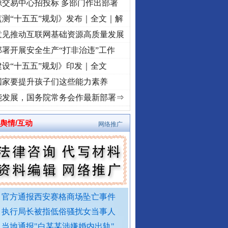
源交易中心招投标 多部门作出部署
测“十五五”规划》发布｜全文｜解
意见推动互联网基础资源高质量发展
署开展安全生产“打非治违”工作
设“十五五”规划》印发｜全文
国家要提升孩子们这些能力素养
折之城”激荡..
·[视频]
牢记初心使命 奋进复兴征程丨红船起航处 潮起..
·[视频]
一首歌
能发展，国务院常务会作最新部署⇒
舆情/互动
网络推广
官方通报西安赛格商场坠亡事件
执行局长被指低俗骚扰女当事人
当地通报"白某某涉嫌婚内出轨"..