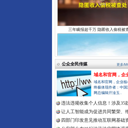
中国法院
中国检察
祁连巍巍树丰碑
公众全民传媒
更多/M
中国医药
域名和官网，企业
域名和官网，企业核
终极体现作者：中国
中国企业
网总编辑亓淦玉..
违法违规收集个人信息！涉及35款
让人工智能成为促进共同繁荣、维
四部门印发意见推动互联网基础资
中国农业