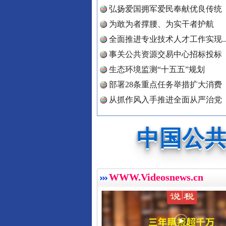
中国公众
弘扬爱国拥军爱民奉献优良传统
为敢为者撑腰、为实干者护航
全面推进专业技术人才工作实现..
事关公共资源交易中心招标投标
中国公民
红船起航处 潮起向未来
生态环境监测“十五五”规划
部署28条重点任务举措扩大消费
从抓作风入手推进全面从严治党
中国公共
中国法制
WWW.Videosnews.cn
中国法治
三年瞒报超千万 隐匿收入偷税被查