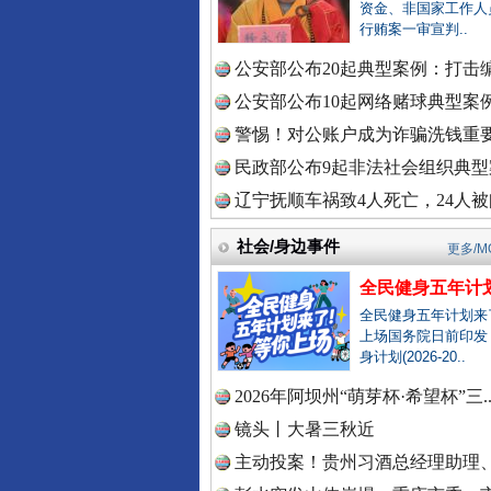
中国全民
资金、非国家工作人
行贿案一审宣判..
公安部公布20起典型案例：打击编
公安部公布10起网络赌球典型案例 
中国公众
衣柜里的秘密
警惕！对公账户成为诈骗洗钱重要
民政部公布9起非法社会组织典型案
辽宁抚顺车祸致4人死亡，24人被问
中国公民
社会/身边事件
更多/M
全民健身五年计划
中国公共
全民健身五年计划来
上场国务院日前印发
身计划(2026-20..
2026年阿坝州“萌芽杯·希望杯”三.
中国法制
春天里的科技盛宴
镜头丨大暑三秋近
主动投案！贵州习酒总经理助理、