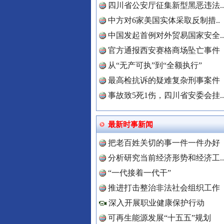
四川省公安厅征集新型黑恶违法..
中方对6家美国实体采取反制措..
“后车司机肯定在骂我”
中国发起首例对外贸易国家安全..
官方通报西安赛格商场坠亡事件
从“无产可执”到“全额执行”
最高检抗诉的疑难复杂刑事案件
事故致5死1伤，四川省安委会挂..
最新时事新闻
把老百姓关切的事一件一件办好
分析研究当前经济形势和经济工..
世界屋脊 天路回响
“一代接着一代干”
中国全民
推进打击整治非法社会组织工作
深入开展职业健康保护行动
可再生能源发展“十五五”规划